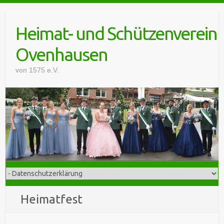
Skip
to
Heimat- und Schützenverein
content
Ovenhausen
von 1575 e.V.
Heimatfest