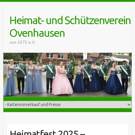
Skip
to
Heimat- und Schützenverein
content
Ovenhausen
von 1575 e.V.
Heimatfest 2025 –