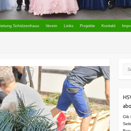
ietung Schützenhaus
Verein
Links
Projekte
Kontakt
Imp
Suc
HSV
abo
Gib 
Seit
Bena