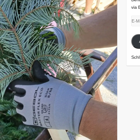
via 
E-
Mail
Adr
Schl