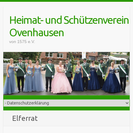
Skip
to
Heimat- und Schützenverein
content
Ovenhausen
von 1575 e.V.
Elferrat