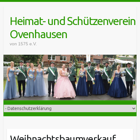
Skip
to
Heimat- und Schützenverein
content
Ovenhausen
von 1575 e.V.
Weihnachtsbaumverkauf