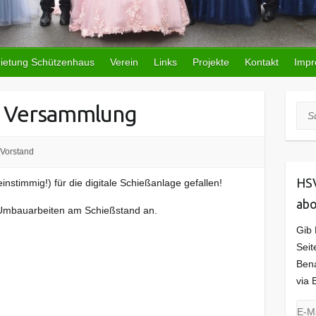
ietung Schützenhaus
Verein
Links
Projekte
Kontakt
Imp
e Versammlung
Suc
Vorstand
HSV
instimmig!) für die digitale Schießanlage gefallen!
abo
 Umbauarbeiten am Schießstand an.
Gib 
Seit
Bena
via 
E-