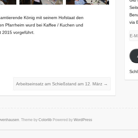
Gib 
Seit
Bena
r amtierende König mit seinem Hofstaat den
via 
lten Pfarrheim wurd bei Kaffee / Kuchen und
t 2015 vorgeführt.
E-
Mail
Adr
Schl
Arbeitseinsatz am Schießstand am 12. März
→
 Ovenhausen
. Theme by
Colorlib
Powered by
WordPress