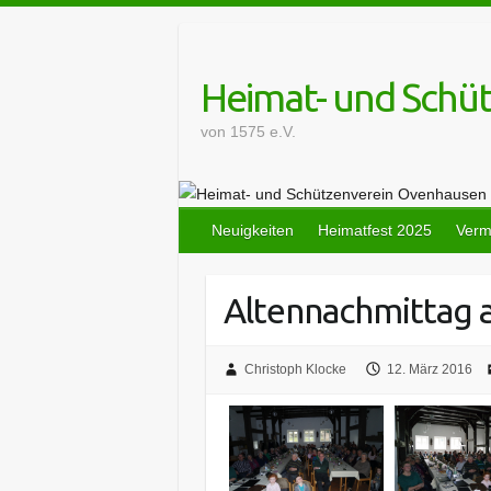
Skip
to
content
Heimat- und Schü
von 1575 e.V.
Neuigkeiten
Heimatfest 2025
Verm
Altennachmittag 
Christoph Klocke
12. März 2016