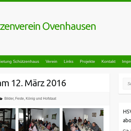
tzenverein Ovenhausen
ietung Schützenhaus
Verein
Links
Projekte
Kontakt
Imp
am 12. März 2016
Suc
Bilder
,
Feste
,
König und Hofstaat
HSV
abo