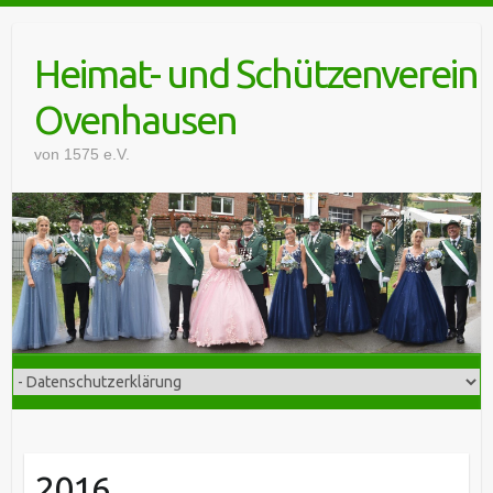
Skip
to
Heimat- und Schützenverein
content
Ovenhausen
von 1575 e.V.
2016